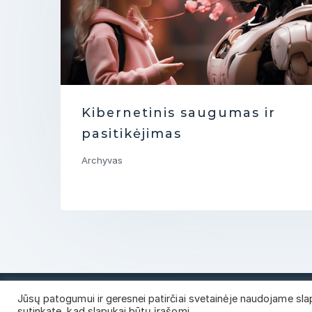
Kibernetinis saugumas ir
pasitikėjimas
Archyvas
Jūsų patogumui ir geresnei patirčiai svetainėje naudojame s
© 2026 INOPRO Visos teisės saugomos
sutinkate, kad slapukai būtų įrašomi.