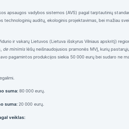
nkos apsaugos vadybos sistemos (AVS) pagal tarptautinių standar
s technologinių auditų, ekologinis projektavimas, bei mažiau svei
.
idurio ir vakarų Lietuvos (Lietuva išskyrus Vilniaus apskritį) regio
s,
de minimis
lėšų neišnaudojusios pramonės MVĮ, kurių pastarųjų
avo pagamintos produkcijos siekia 50 000 eurų bei sudaro ne ma
egalimi.
mo suma:
80 000 eurų.
mo suma:
20 000 eurų.
gal veiklas: