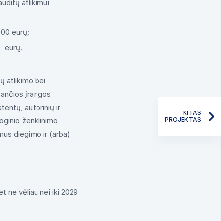
uditų atlikimui
000 eurų;
0 eurų.
ų atlikimo bei
esančios įrangos
tentų, autorinių ir
KITAS
loginio ženklinimo
PROJEKTAS
imus diegimo ir (arba)
t ne vėliau nei iki 2029