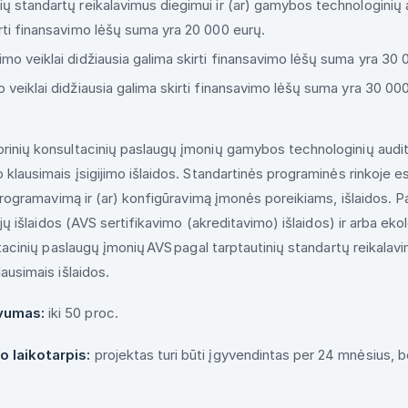
ių standartų reikalavimus diegimui ir (ar) gamybos technologinių a
irti finansavimo lėšų suma yra 20 000 eurų.
imo veiklai didžiausia galima skirti finansavimo lėšų suma yra 30 
o veiklai didžiausia galima skirti finansavimo lėšų suma yra 30 00
orinių konsultacinių paslaugų įmonių gamybos technologinių audit
 klausimais įsigijimo išlaidos. Standartinės programinės rinkoje 
 programavimą ir (ar) konfigūravimą įmonės poreikiams, išlaidos. Pa
cijų išlaidos (AVS sertifikavimo (akreditavimo) išlaidos) ir arba eko
ltacinių paslaugų įmonių AVS pagal tarptautinių standartų reikalav
lausimais išlaidos.
yvumas:
iki 50 proc.
o laikotarpis:
projektas turi būti įgyvendintas per 24 mnėsius, be