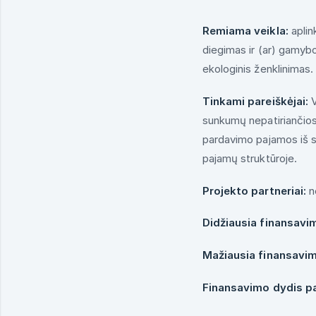
Remiama veikla:
apli
diegimas ir (ar) gamybo
ekologinis ženklinimas
Tinkami pareiškėjai:
V
sunkumų nepatiriančio
pardavimo pajamos iš s
pajamų struktūroje.
Projekto partneriai:
n
Didžiausia finansavi
Mažiausia finansavi
Finansavimo dydis pa