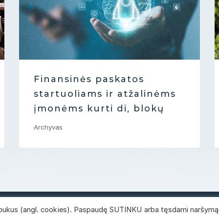
Finansinės paskatos
startuoliams ir atžalinėms
įmonėms kurti di, blokų
grandinės technologijų,
Archyvas
robotikos procesų
automatizavimo produktus
ir sprendimus (VVL
regione)
lapukus (angl. cookies). Paspaudę SUTINKU arba tęsdami naršymą