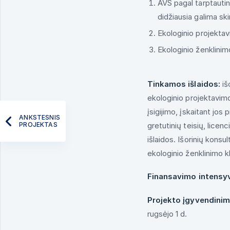
AVS pagal tarptautin
didžiausia galima sk
Ekologinio projektav
Ekologinio ženklinim
Tinkamos išlaidos:
iš
ekologinio projektavimo
įsigijimo, įskaitant jos
ANKSTESNIS
gretutinių teisių, licen
PROJEKTAS
išlaidos. Išorinių konsu
ekologinio ženklinimo k
Finansavimo intens
Projekto įgyvendinim
rugsėjo 1 d.