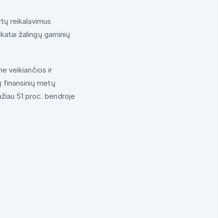
tų reikalavimus
katai žalingų gaminių
ne veikiančios ir
 finansinių metų
žiau 51 proc. bendroje