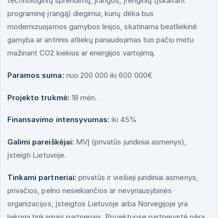
technologinių sprendimų, įrangos, įrenginių (įskaitant
programinę įrangą) diegimui, kurių dėka bus
modernizuojamos gamybos linijos, skatinama beatliekinė
gamyba ar antrinis atliekų panaudojimas tuo pačiu metu
mažinant CO2 kiekius ar energijos vartojimą.
Paramos suma:
nuo 200 000 iki 600 000€
Projekto trukmė:
18 mėn.
Finansavimo intensyvumas:
iki 45%
Galimi pareiškėjai:
MVĮ (privatūs juridiniai asmenys),
įsteigti Lietuvoje.
Tinkami partneriai:
privatūs ir viešieji juridiniai asmenys,
privačios, pelno nesiekiančios ar nevyriausybinės
organizacijos, įsteigtos Lietuvoje arba Norvegijoje yra
laikomi tinkamais partneriais. Projektuose partnerystė nėra