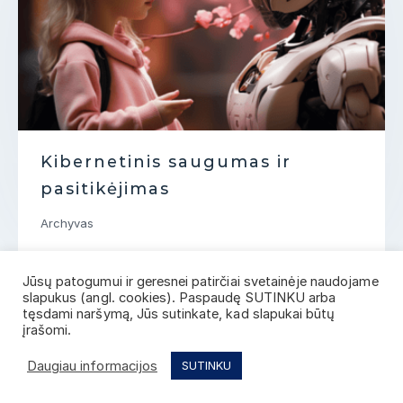
Kibernetinis saugumas ir
pasitikėjimas
Archyvas
Jūsų patogumui ir geresnei patirčiai svetainėje naudojame
slapukus (angl. cookies). Paspaudę SUTINKU arba
tęsdami naršymą, Jūs sutinkate, kad slapukai būtų
įrašomi.
Daugiau informacijos
SUTINKU
Privatumo politika
© 2026 INOPRO Visos teisės saugomos