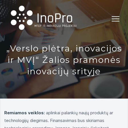
INOPRO
„Verslo plėtra, inovacijos
ir MVĮ“ Žalios pramonės
inovacijų srityje
Remiamos veiklos:
aplinkai palankių naujų produktų ar
technologijų diegimas. Finansavimas bus skiriamas