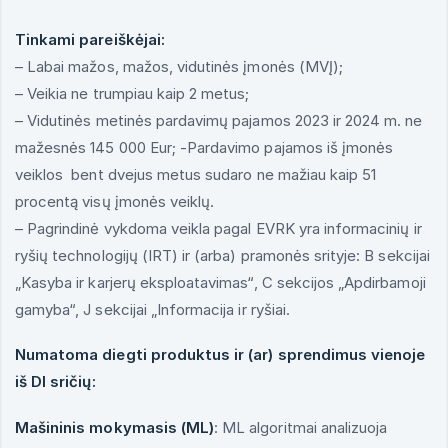
Tinkami pareiškėjai:
– Labai mažos, mažos, vidutinės įmonės (MVĮ);
– Veikia ne trumpiau kaip 2 metus;
– Vidutinės metinės pardavimų pajamos 2023 ir 2024 m. ne
mažesnės 145 000 Eur; -Pardavimo pajamos iš įmonės
veiklos bent dvejus metus sudaro ne mažiau kaip 51
procentą visų įmonės veiklų.
– Pagrindinė vykdoma veikla pagal EVRK yra informacinių ir
ryšių technologijų (IRT) ir (arba) pramonės srityje: B sekcijai
„Kasyba ir karjerų eksploatavimas“, C sekcijos „Apdirbamoji
gamyba“, J sekcijai „Informacija ir ryšiai.
Numatoma diegti produktus ir (ar) sprendimus vienoje
iš DI sričių:
Mašininis mokymasis (ML)
: ML algoritmai analizuoja