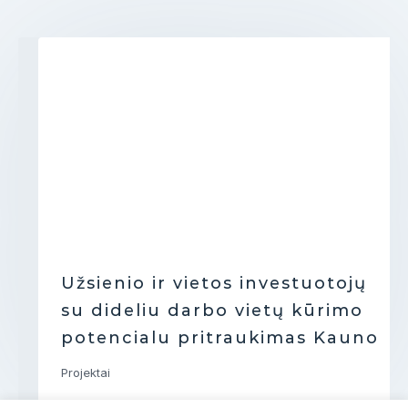
Užsienio ir vietos investuotojų
su dideliu darbo vietų kūrimo
potencialu pritraukimas Kauno
apskrityje didelėms įmonėms
Projektai