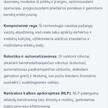
duomenų modelius iš jutiklių ir įrangos, optimizuodami
operacijas, prognozuodami priežiūros poreikius ir gerindami
bendrą efektyvumą.
Kompiuterinė rega
: Ši technologija naudoja pažangų
vaizdų atpažinimą, kad realiu laiku aptiktų defektus ir
stebėtų kokybę, užtikrindama aukštus standartus ir
mažindama atliekų kiekį.
Robotika ir automatizavimas
: DI valdomi robotai,
įskaitant bendradarbiaujančius robotus (kobotus),
automatizuoja pasikartojančias užduotis, didindami
gamybos greitį ir tikslumą, tuo pačiu leisdami žmonėms
susitelkti į sudėtingesnes veiklas.
Natūralios kalbos apdorojimas (NLP)
: NLP palengvina
sklandų bendravimą tarp žmonių ir mašinų, gerindamas
įvairių procesų efektyvumą.