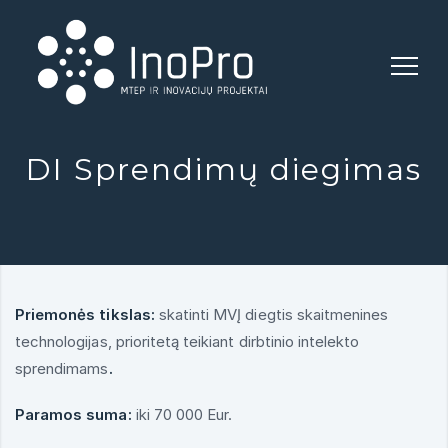
INOPRO
DI Sprendimų diegimas
Priemonės tikslas:
skatinti MVĮ diegtis skaitmenines
technologijas, prioritetą teikiant dirbtinio intelekto
sprendimams
.
Paramos suma:
iki 70 000 Eur.