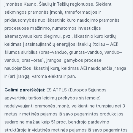
įmonėse Kauno, Šiaulių ir Telšių regionuose. Siekiant
sėkmingos pramonės įmonių transformacijos ir
priklausomybės nuo iškastinio kuro naudojimo pramonės
procesuose mažinimo, numatomos investicijos
alternatyvaus kuro diegimui, pvz., iškastinio kuro katilų
keitimas į atsinaujinančių energijos išteklių (toliau – AEI)
šilumos siurblius (oras–vanduo, gruntas–vanduo, vanduo–
vanduo, oras–oras), įrangos, gamybos procese
naudojančios iškastinį kurą, keitimas AEI naudojančia įranga
ir (ar) įrangą, varoma elektra ir pan.
Galimi pareiškėjai
: ES ATPLS (Europos Sąjungos
apyvartinių taršos leidimų prekybos sistemoje)
nedalyvaujanti pramonės įmonė, veikianti ne trumpiau nei 3
metus ir metinės pajamos iš savo pagamintos produkcijos
sudaro ne mažiau kaip 51 proc. bendrojo pardavimo
struktūroje ir vidutinės metinės pajamos iš savo pagamintos