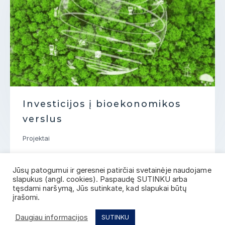
Užsienio ir vie
 bioekonomikos
su dideliu dar
potencialu pri
apskrityje did
Projektai
Jūsų patogumui ir geresnei patirčiai svetainėje naudojame
slapukus (angl. cookies). Paspaudę SUTINKU arba
tęsdami naršymą, Jūs sutinkate, kad slapukai būtų
įrašomi.
Daugiau informacijos
SUTINKU