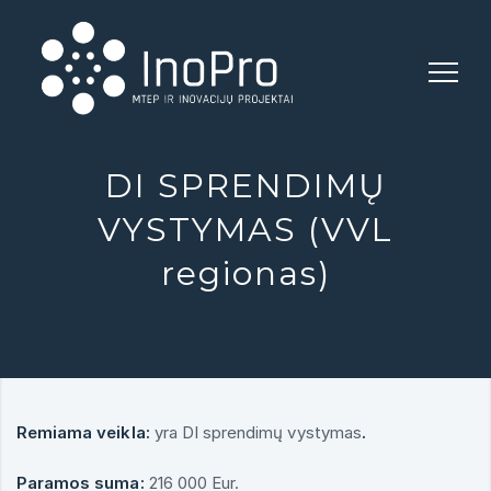
INOPRO
DI SPRENDIMŲ
VYSTYMAS (VVL
regionas)
Remiama veikla:
yra DI sprendimų vystymas
.
Paramos suma:
216 000 Eur.