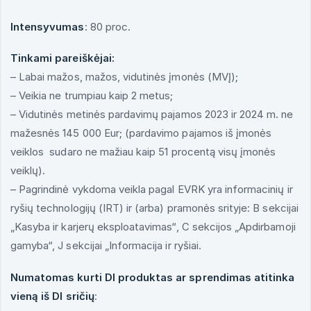
Intensyvumas
: 80 proc.
Tinkami pareiškėjai:
– Labai mažos, mažos, vidutinės įmonės (MVĮ);
– Veikia ne trumpiau kaip 2 metus;
– Vidutinės metinės pardavimų pajamos 2023 ir 2024 m. ne
mažesnės 145 000 Eur; (pardavimo pajamos iš įmonės
veiklos sudaro ne mažiau kaip 51 procentą visų įmonės
veiklų).
– Pagrindinė vykdoma veikla pagal EVRK yra informacinių ir
ryšių technologijų (IRT) ir (arba) pramonės srityje: B sekcijai
„Kasyba ir karjerų eksploatavimas“, C sekcijos „Apdirbamoji
gamyba“, J sekcijai „Informacija ir ryšiai.
Numatomas kurti DI produktas ar sprendimas atitinka
vieną iš DI sričių
: