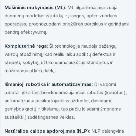
Mašininis mokymasis (ML)
: ML algoritmai analizuoja
duomenų modelius iš jutiklių ir įrangos, optimizuodami
operacijas, prognozuodami priežiūros poreikius ir gerindami
bendrą efektyvumą.
Kompiuterinė rega
: Ši technologija naudoja pažangų
vaizdų atpažinimą, kad realiu laiku aptiktų defektus ir
stebėtų kokybę, užtikrindama aukštus standartus ir
mažindama atliekų kiekį.
Išmanioji robotika ir automatizavimas
: DI valdomi
robotai, įskaitant bendradarbiaujančius robotus (kobotus),
automatizuoja pasikartojančias užduotis, didindami
gamybos greitį ir tikslumą, tuo pačiu leisdami žmonėms
susitelkti į sudėtingesnes veiklas.
Natūralios kalbos apdorojimas (NLP)
: NLP palengvina