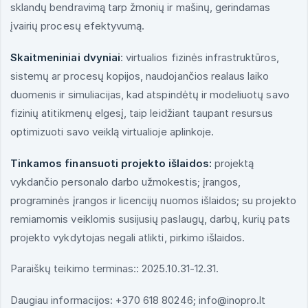
sklandų bendravimą tarp žmonių ir mašinų, gerindamas
įvairių procesų efektyvumą.
Skaitmeniniai dvyniai
: virtualios fizinės infrastruktūros,
sistemų ar procesų kopijos, naudojančios realaus laiko
duomenis ir simuliacijas, kad atspindėtų ir modeliuotų savo
fizinių atitikmenų elgesį, taip leidžiant taupant resursus
optimizuoti savo veiklą virtualioje aplinkoje.
Tinkamos finansuoti projekto išlaidos:
projektą
vykdančio personalo darbo užmokestis; įrangos,
programinės įrangos ir licencijų nuomos išlaidos; su projekto
remiamomis veiklomis susijusių paslaugų, darbų, kurių pats
projekto vykdytojas negali atlikti, pirkimo išlaidos.
Paraiškų teikimo terminas:: 2025.10.31-12.31.
Daugiau informacijos: +370 618 80246; info@inopro.lt